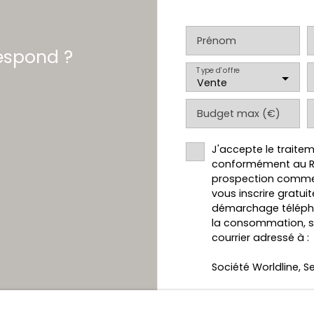
Prénom
respond ?
Type d'offre
Vente
Budget max (€)
J'accepte le trait
conformément au RGP
prospection commer
vous inscrire gratui
démarchage téléphon
la consommation, sur
courrier adressé à :
Société Worldline, Se
Pour en savoir plus
personnelles, veuill