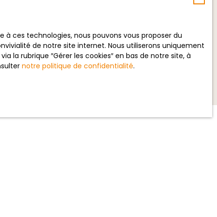
ecevoir des annonces
ace à ces technologies, nous pouvons vous proposer du
vivialité de notre site internet. Nous utiliserons uniquement
 la rubrique ″Gérer les cookies″ en bas de notre site, à
nsulter
notre politique de confidentialité
.
INFORMATIONS
Nos honoraires
Mentions légales
Politique de confidentialité
Plan du site