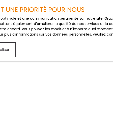
EST UNE PRIORITÉ POUR NOUS
R
ce optimale et une communication pertinente sur notre site. Gr
ettent également d'améliorer la qualité de nos services et la con
tre accord. Vous pouvez les modifier à n'importe quel moment via
r plus d'informations sur vos données personnelles, veuillez co
aliser
JE SUIS PROPRIÉTAIRE
Estimez votre bien
Vendre avec nous
Gestion locative
Nous contacter