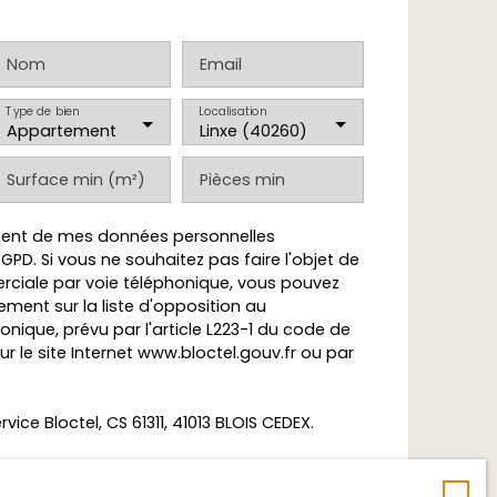
Nom
Email
Type de bien
Localisation
Appartement
Linxe (40260)
Surface min (m²)
Pièces min
ement de mes données personnelles
D. Si vous ne souhaitez pas faire l'objet de
ciale par voie téléphonique, vous pouvez
tement sur la liste d'opposition au
ique, prévu par l'article L223-1 du code de
 le site Internet www.bloctel.gouv.fr ou par
rvice Bloctel, CS 61311, 41013 BLOIS CEDEX.
 sur le traitement de vos données
ez consulter notre
politique de confidentialité
.