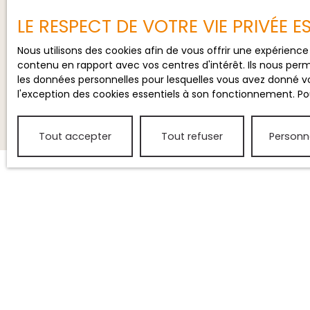
LE RESPECT DE VOTRE VIE PRIVÉE 
Nous utilisons des cookies afin de vous offrir une expérien
contenu en rapport avec vos centres d'intérêt. Ils nous perm
les données personnelles pour lesquelles vous avez donné vo
l'exception des cookies essentiels à son fonctionnement. Pou
Tout accepter
Tout refuser
Personn
JE RECHERCHE UN BIEN
Location saisonnière maison Saint-Julien-en-
Born (40170)
Vente appartement Mimizan (40200)
Location saisonnière maison Lit-et-Mixe (40170)