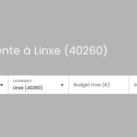
nte à Linxe (40260)
Localisation
Budget max (€)
S
Linxe (40260)