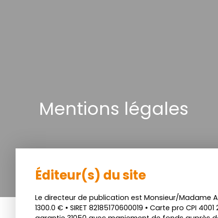
Mentions légales
Éditeur(s) du site
Le directeur de publication est Monsieur/Madame A
1300.0 € • SIRET 82185170600019 • Carte pro CPI 40
garantie 31050 avec maniement de fonds auprès de 