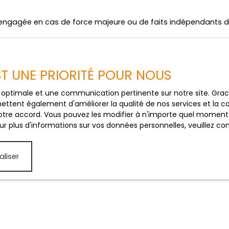
re engagée en cas de force majeure ou de faits indépendants d
 légales
et à tout moment, les mentions légales du site. L’utilisation du
EST UNE PRIORITÉ POUR NOUS
ce optimale et une communication pertinente sur notre site. Gr
ettent également d'améliorer la qualité de nos services et la con
tre accord. Vous pouvez les modifier à n'importe quel moment via
r plus d'informations sur vos données personnelles, veuillez co
e.
aliser