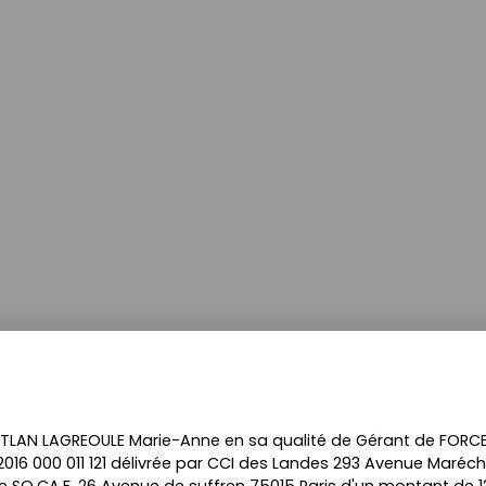
TLAN LAGREOULE Marie-Anne en sa qualité de Gérant de FORCE 3
01 2016 000 011 121 délivrée par CCI des Landes 293 Avenue Ma
SO.CA.F. 26 Avenue de suffren 75015 Paris d'un montant de 