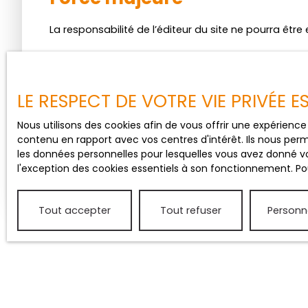
La responsabilité de l’éditeur du site ne pourra êt
Modifications des mentions
L’éditeur se réserve le droit de modifier, librement 
LE RESPECT DE VOTRE VIE PRIVÉE 
vigueur.
Nous utilisons des cookies afin de vous offrir une expérien
Loi applicable
contenu en rapport avec vos centres d'intérêt. Ils nous perm
les données personnelles pour lesquelles vous avez donné vo
l'exception des cookies essentiels à son fonctionnement. Pou
Le site force3immobilier.fr est régi par la loi français
Tout accepter
Tout refuser
Personn