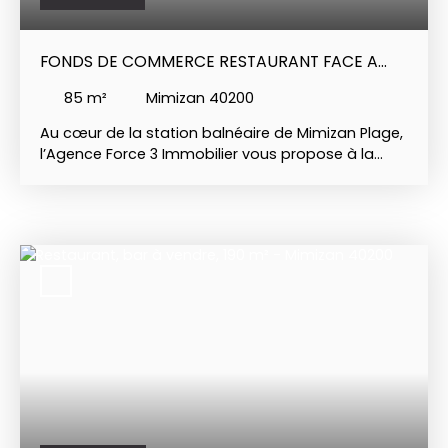
FONDS DE COMMERCE RESTAURANT FACE A
L’OCEAN – MIMIZAN PLAGE
85
m²
Mimizan 40200
Au cœur de la station balnéaire de Mimizan Plage,
l’Agence Force 3 Immobilier vous propose à la
vente, un FONDS DE COMMERCE possédant un
emplacement privilégié, au calme avec vue
panoramique sur le courant et l’Océan. Le
restaurant, d’une surface de 85 m² environ,
dispose d’une salle avec 28 couverts, rénovée
récemment avec goût, d’une terrasse couverte
(pergola) pouvant accueillir 44 couverts, d’une
terrasse extérieure avec 40 couverts, un bar, une
réserve, un WC aux normes PMR. Il dispose
également d’une cuisine professionnelle équipée.
Etablissement en place depuis 2015, bénéficiant
d’une excellente réputation, d’une clientèle
fidélisée et d’un Chiffre d’affaires en constante