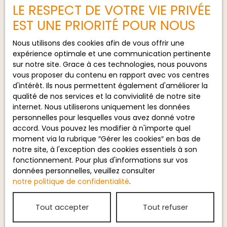
Localisation
LE RESPECT DE VOTRE VIE PRIVÉE
Mimizan (40200)
EST UNE PRIORITÉ POUR NOUS
Budget max (€)
Nous utilisons des cookies afin de vous offrir une
expérience optimale et une communication pertinente
Surface min (m²)
sur notre site. Grace à ces technologies, nous pouvons
vous proposer du contenu en rapport avec vos centres
d'intérêt. Ils nous permettent également d'améliorer la
J'accepte le traitement de mes
qualité de nos services et la convivialité de notre site
données personnelles conformément
internet. Nous utiliserons uniquement les données
au RGPD. Si vous ne souhaitez pas faire
personnelles pour lesquelles vous avez donné votre
l'objet de prospection commerciale par
accord. Vous pouvez les modifier à n'importe quel
voie téléphonique, vous pouvez vous
moment via la rubrique ″Gérer les cookies″ en bas de
inscrire gratuitement sur la liste
notre site, à l'exception des cookies essentiels à son
d'opposition au démarchage
fonctionnement. Pour plus d'informations sur vos
téléphonique, prévu par l'article L223-1
données personnelles, veuillez consulter
du code de la consommation, sur le
notre politique de confidentialité
.
site Internet www.bloctel.gouv.fr ou par
courrier adressé à :
Tout accepter
Tout refuser
Société Worldline, Service Bloctel, CS
61311, 41013 BLOIS CEDEX.