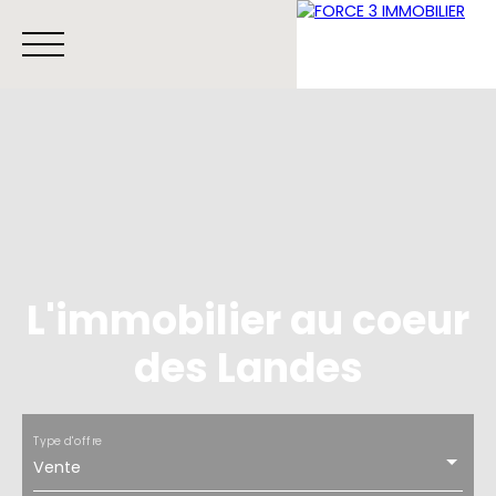
Menu
Estimation
Contact
L'immobilier au coeur
des Landes
Type d'offre
Vente