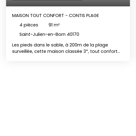
MAISON TOUT CONFORT - CONTIS PLAGE
4
pièces
91
m²
Saint-Julien-en-Born 40170
Les pieds dans le sable, à 200m de la plage
surveillée, cette maison classée 3*, tout confort
en bois appelée « LA CABANE », peut accueillir
jusqu’à 6 personnes, et vous disposerez :- Au rez-
de-chaussée : une entrée, un salon/séjour avec
cuisine ouverte aménagée et équipée donnant
sur une terrasse avec douche extérieure, un jardin
et vue sur le phare, une chambre avec lit 140, une
salle d’eau, un wc séparé. - A l’étage : deux
chambres avec lit 140 donnant sur une terrasse
bois. Bénéficiez d’un abri bois et d’un garage
fermé. TARIF LOCATION SAISON 2026 TTC :- du
01/10/25 au 23/05/26 : 1000 € / semaine TTC- du
23/05/26 au 27/06/26 : 1500 € / semaine TTC- du
27/06/26 au 29/08/26 : 2200 € / semaine TTC - du