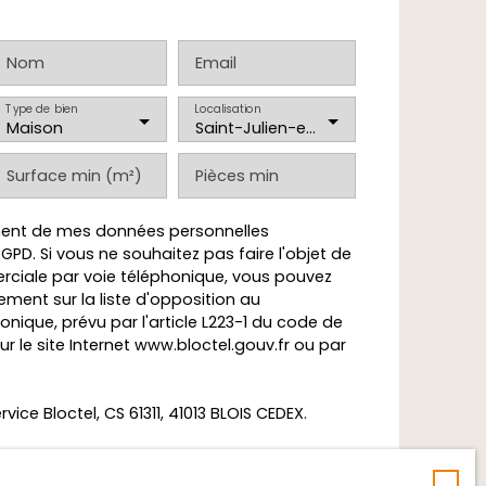
Nom
Email
Type de bien
Localisation
Maison
Saint-Julien-en-Born (40170)
Surface min (m²)
Pièces min
ement de mes données personnelles
D. Si vous ne souhaitez pas faire l'objet de
ciale par voie téléphonique, vous pouvez
tement sur la liste d'opposition au
ique, prévu par l'article L223-1 du code de
 le site Internet www.bloctel.gouv.fr ou par
rvice Bloctel, CS 61311, 41013 BLOIS CEDEX.
 sur le traitement de vos données
ez consulter notre
politique de confidentialité
.