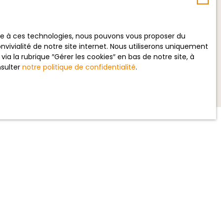
ecevoir des annonces
ace à ces technologies, nous pouvons vous proposer du
vivialité de notre site internet. Nous utiliserons uniquement
 la rubrique ″Gérer les cookies″ en bas de notre site, à
nsulter
notre politique de confidentialité
.
INFORMATIONS
Nos honoraires
Mentions légales
Politique de confidentialité
Plan du site