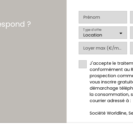
Prénom
respond ?
Type d'offre
Location
Loyer max (€/mois)
J'accepte le trait
conformément au RGP
prospection commer
vous inscrire gratui
démarchage téléphon
la consommation, sur
courrier adressé à :
Société Worldline, Se
Pour en savoir plus
personnelles, veuill