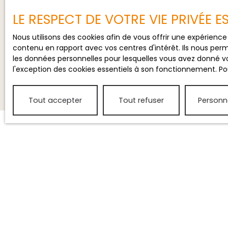
LE RESPECT DE VOTRE VIE PRIVÉE 
Nous utilisons des cookies afin de vous offrir une expérien
contenu en rapport avec vos centres d'intérêt. Ils nous perm
les données personnelles pour lesquelles vous avez donné vo
l'exception des cookies essentiels à son fonctionnement. Pou
Tout accepter
Tout refuser
Personn
JE RECHERCHE UN BIEN
Location saisonnière maison Saint-Julien-en-
Born (40170)
Vente appartement Mimizan (40200)
Location saisonnière maison Lit-et-Mixe (40170)