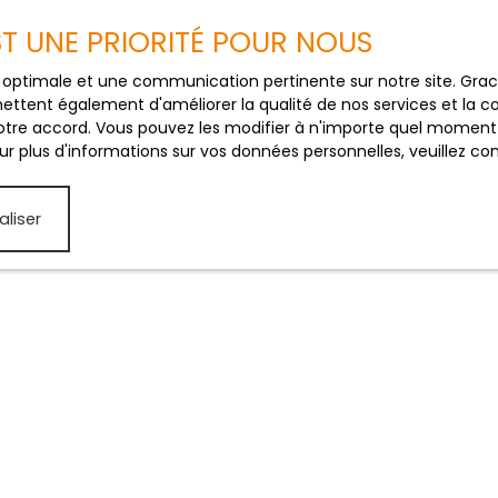
EST UNE PRIORITÉ POUR NOUS
R
ce optimale et une communication pertinente sur notre site. Gr
ettent également d'améliorer la qualité de nos services et la con
tre accord. Vous pouvez les modifier à n'importe quel moment via
r plus d'informations sur vos données personnelles, veuillez co
aliser
JE SUIS PROPRIÉTAIRE
Estimez votre bien
Vendre avec nous
Gestion locative
Nous contacter