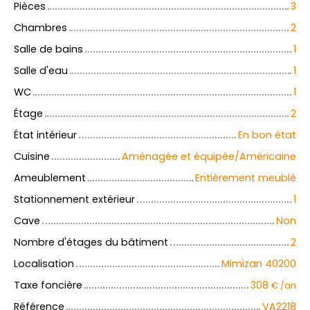
Pièces
3
Chambres
2
Salle de bains
1
Salle d'eau
1
WC
1
Étage
2
État intérieur
En bon état
Cuisine
Aménagée et équipée/Américaine
Ameublement
Entièrement meublé
Stationnement extérieur
1
Cave
Non
Nombre d'étages du bâtiment
2
Localisation
Mimizan 40200
Taxe foncière
308
€ /an
Référence
VA2218