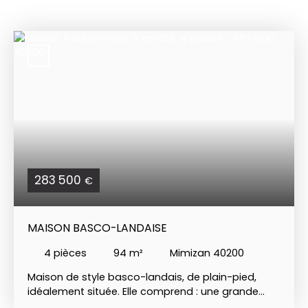
283 500
€
MAISON BASCO-LANDAISE
4
pièces
94
m²
Mimizan 40200
Maison de style basco-landais, de plain-pied,
idéalement située. Elle comprend : une grande
cuisine équipée /aménagée, un salon / séjour