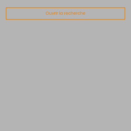
Ouvrir la recherche
Type d'offre
Vente
Type de bien
Maison
Localisation
Mimizan (40200)
Budget max (€)
Surface min (m²)
Rechercher