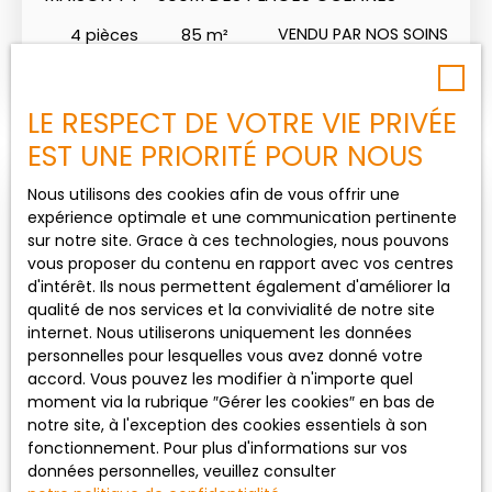
la charge du vendeur)Diagnostic de Performance
VENDU PAR NOS SOINS
4
pièces
85
m²
Énergétique (DPE) en coursLes informations sur les
risques auxquels ce bien est exposé sont
Mimizan 40200
disponibles sur le site Géorisques : www.
georisques. gouv. fr
LE RESPECT DE VOTRE VIE PRIVÉE
EST UNE PRIORITÉ POUR NOUS
Nous utilisons des cookies afin de vous offrir une
Vendu
expérience optimale et une communication pertinente
sur notre site. Grace à ces technologies, nous pouvons
vous proposer du contenu en rapport avec vos centres
d'intérêt. Ils nous permettent également d'améliorer la
qualité de nos services et la convivialité de notre site
internet. Nous utiliserons uniquement les données
personnelles pour lesquelles vous avez donné votre
accord. Vous pouvez les modifier à n'importe quel
moment via la rubrique ″Gérer les cookies″ en bas de
Vendu
notre site, à l'exception des cookies essentiels à son
fonctionnement. Pour plus d'informations sur vos
données personnelles, veuillez consulter
MAISON AVEC GARAGES ET T3 INDÉPENDANT –