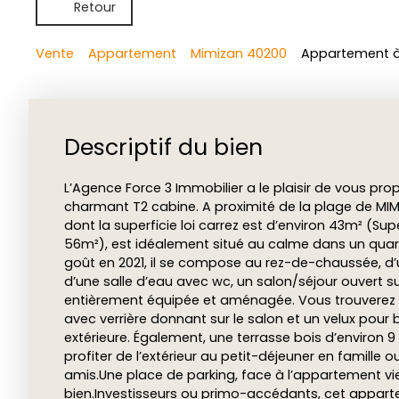
Retour
Vente
Appartement
Mimizan 40200
Appartement à 
Descriptif du bien
L’Agence Force 3 Immobilier a le plaisir de vous pro
charmant T2 cabine. A proximité de la plage de MI
dont la superficie loi carrez est d’environ 43m² (Supe
56m²), est idéalement situé au calme dans un quart
goût en 2021, il se compose au rez-de-chaussée, d
d’une salle d’eau avec wc, un salon/séjour ouvert sur
entièrement équipée et aménagée. Vous trouverez
avec verrière donnant sur le salon et un velux pour b
extérieure. Également, une terrasse bois d’environ 
profiter de l’extérieur au petit-déjeuner en famille
amis.Une place de parking, face à l’appartement v
bien.Investisseurs ou primo-accédants, cet appart