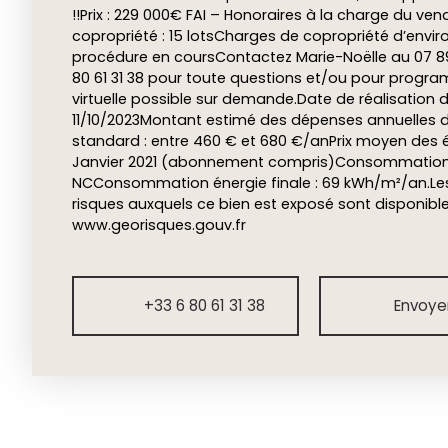
!!Prix : 229 000€ FAI – Honoraires à la charge du ve
copropriété : 15 lotsCharges de copropriété d’envi
procédure en coursContactez Marie-Noëlle au 07 89
80 61 31 38 pour toute questions et/ou pour program
virtuelle possible sur demande.Date de réalisation d
11/10/2023Montant estimé des dépenses annuelles 
standard : entre 460 € et 680 €/anPrix moyen des é
Janvier 2021 (abonnement compris)Consommation é
NCConsommation énergie finale : 69 kWh/m²/an.Les 
risques auxquels ce bien est exposé sont disponibles
www.georisques.gouv.fr
+33 6 80 61 31 38
Envoyer