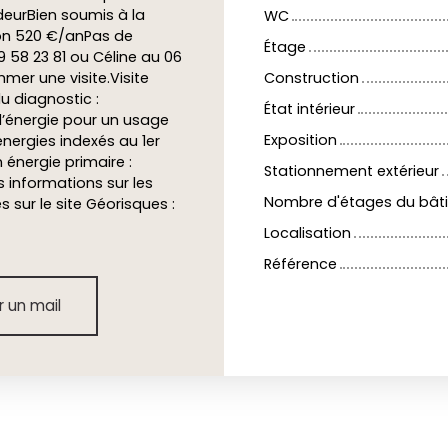
ndeurBien soumis à la
WC
ron 520 €/anPas de
Étage
 58 23 81 ou Céline au 06
mer une visite.Visite
Construction
u diagnostic :
État intérieur
d’énergie pour un usage
Exposition
nergies indexés au 1er
nergie primaire :
Stationnement extérieur
informations sur les
Nombre d'étages du bât
 sur le site Géorisques :
Localisation
Référence
 un mail