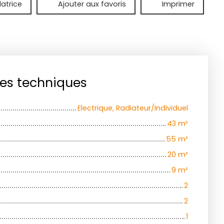
latrice
Ajouter aux favoris
Imprimer
ues techniques
Electrique, Radiateur/Individuel
43
m²
55
m²
20
m²
9
m²
2
2
1