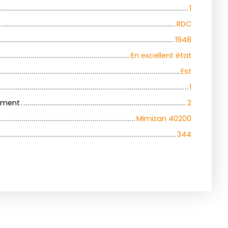
1
RDC
1948
En excellent état
Est
1
iment
2
Mimizan 40200
344