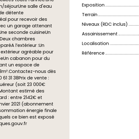
Exposition
n/séjourUne salle d'eau
de détente
Terrain
al pour recevoir des
Niveaux (RDC inclus)
avec un garage attenant
:Une seconde cuisineUn
Assainissement
seDeux chambres
Localisation
aréA l’extérieur :Un
extérieur agréable pour
Référence
nteUn cabanon pour du
ant un espace de
488m².Contactez-nous dès
 61 31 38Prix de vente :
uéreur (soit 23 000€
4Montant estimé des
rd : entre 2142€ et
anvier 2021 (abonnement
ommation énergie finale
xquels ce bien est exposé
sques.gouv.fr