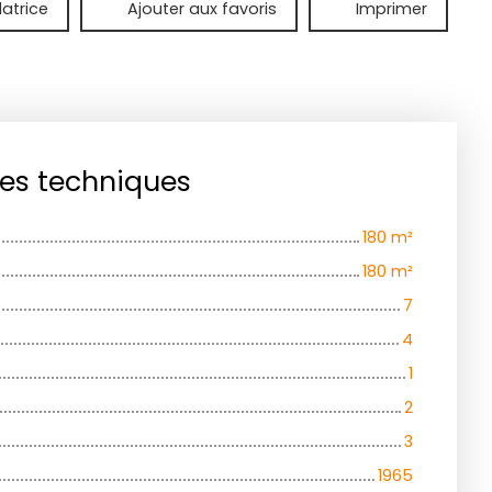
latrice
Ajouter aux favoris
Imprimer
ues techniques
180
m²
180
m²
7
4
1
2
3
1965