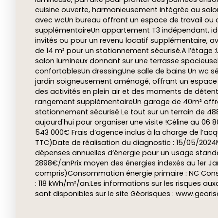
cuisine ouverte, harmonieusement intégrée au salo
avec wcUn bureau offrant un espace de travail ou 
supplémentaireUn appartement T3 indépendant, idé
invités ou pour un revenu locatif supplémentaire, 
de 14 m² pour un stationnement sécurisé.A l’étage 
salon lumineux donnant sur une terrasse spacieu
confortablesUn dressingUne salle de bains Un wc sép
jardin soigneusement aménagé, offrant un espace 
des activités en plein air et des moments de déte
rangement supplémentaireUn garage de 40m² offr
stationnement sécurisé Le tout sur un terrain de 
aujourd'hui pour organiser une visite !Céline au 06 80
543 000€ Frais d’agence inclus à la charge de l’acq
TTC)Date de réalisation du diagnostic : 15/05/202
dépenses annuelles d’énergie pour un usage standa
2898€/anPrix moyen des énergies indexés au 1er J
compris)Consommation énergie primaire : NC Cons
: 118 kWh/m²/an.Les informations sur les risques au
sont disponibles sur le site Géorisques : www.geori