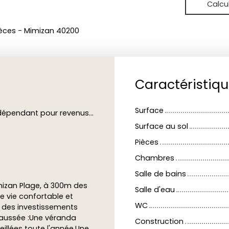
Calcu
ièces - Mimizan 40200
Caractéristiq
Surface
T3 indépendant pour revenus locatifs
Surface au sol
Pièces
Chambres
Salle de bains
imizan Plage, à 300m des
Salle d'eau
 vie confortable et
WC
ur des investissements
haussée :Une véranda
Construction
eillées toute l'année.Une