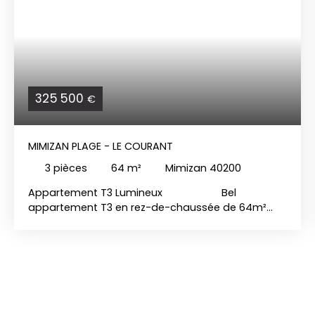
325 500
€
MIMIZAN PLAGE - LE COURANT
3
pièces
64
m²
Mimizan 40200
Appartement T3 Lumineux Bel
appartement T3 en rez-de-chaussée de 64m²
dans une résidence calme et sécurisée, face au
courant et à 300 mètres des plages. Cet
appartement se compose d'une entrée, de deux
chambres, d'une grande salle d'eau avec toilettes,
d'une pièce de vie lumineuse avec cuisine ouverte
équipée et aménagée ouvrant sur une terrasse de
11 m² exposée Sud-Est. De plus cet appartement