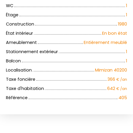
WC
1
Étage
1
Construction
1980
État intérieur
En bon état
Ameublement
Entièrement meublé
Stationnement extérieur
1
Balcon
1
Localisation
Mimizan 40200
Taxe foncière
366
€ /an
Taxe d'habitation
642
€ /an
Référence
405