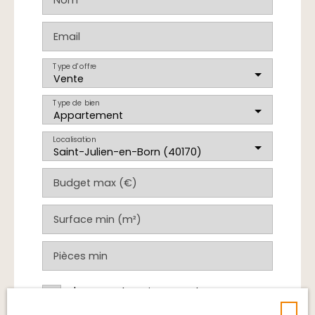
Nom
Email
Type d'offre
Vente
Type de bien
Appartement
Localisation
Saint-Julien-en-Born (40170)
Budget max (€)
Surface min (m²)
Pièces min
J'accepte le traitement de mes
données personnelles conformément