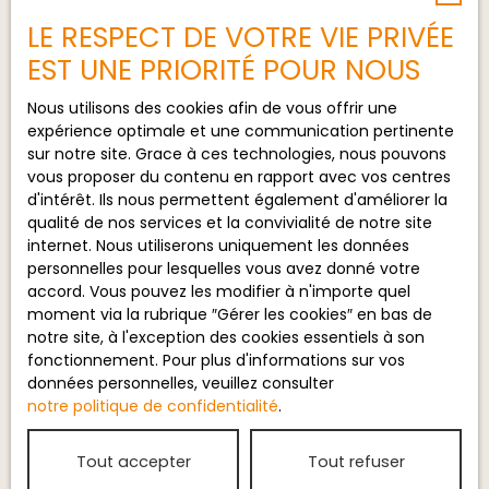
au RGPD. Si vous ne souhaitez pas faire
LE RESPECT DE VOTRE VIE PRIVÉE
l'objet de prospection commerciale par
voie téléphonique, vous pouvez vous
EST UNE PRIORITÉ POUR NOUS
inscrire gratuitement sur la liste
d'opposition au démarchage
Nous utilisons des cookies afin de vous offrir une
téléphonique, prévu par l'article L223-1
expérience optimale et une communication pertinente
du code de la consommation, sur le
sur notre site. Grace à ces technologies, nous pouvons
site Internet www.bloctel.gouv.fr ou par
vous proposer du contenu en rapport avec vos centres
courrier adressé à :
d'intérêt. Ils nous permettent également d'améliorer la
qualité de nos services et la convivialité de notre site
Société Worldline, Service Bloctel, CS
internet. Nous utiliserons uniquement les données
61311, 41013 BLOIS CEDEX.
personnelles pour lesquelles vous avez donné votre
accord. Vous pouvez les modifier à n'importe quel
Pour en savoir plus sur le traitement de
moment via la rubrique ″Gérer les cookies″ en bas de
vos données personnelles, veuillez
notre site, à l'exception des cookies essentiels à son
consulter notre
politique de
fonctionnement. Pour plus d'informations sur vos
confidentialité
.
données personnelles, veuillez consulter
notre politique de confidentialité
.
Recevoir des annonces
Tout accepter
Tout refuser