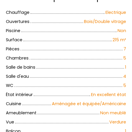
Chauffage
Electrique
Ouvertures
Bois/Double vitrage
Piscine
Non
Surface
215
m²
Pièces
7
Chambres
5
Salle de bains
1
Salle d'eau
4
WC
5
État intérieur
En excellent état
Cuisine
Aménagée et équipée/Américaine
Ameublement
Non meublé
Vue
Verdure
Balcon
1