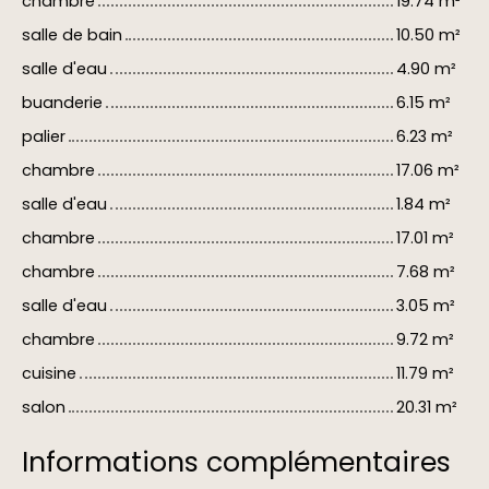
chambre
19.74 m²
salle de bain
10.50 m²
salle d'eau
4.90 m²
buanderie
6.15 m²
palier
6.23 m²
chambre
17.06 m²
salle d'eau
1.84 m²
chambre
17.01 m²
chambre
7.68 m²
salle d'eau
3.05 m²
chambre
9.72 m²
cuisine
11.79 m²
salon
20.31 m²
Informations complémentaires