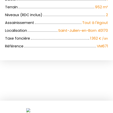
Terrain
952
m²
Niveaux (RDC inclus)
2
Assainissement
Tout à l'égout
Localisation
Saint-Julien-en-Born 40170
Taxe foncière
1 362
€ /an
Référence
VM671