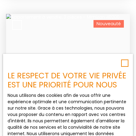
belle hauteur sous plafond et parquet d'origine,
une salle d'eau et un wc séparé. A cela s'ajoutent
un garage, deux ateliers ainsi qu'un abris bois.
Nouveauté
Pour les férus d'histoire, un vestige de bunker se
trouve au fond d'un jardin arboré. Ce bien est à
proximité des commodités et des écoles. Idéale
pour un jeune couple ou pour un investissement
locatif. Des travaux de rénovation intérieure sont à
prévoir pour la remettre au goût du jour. Prix : 283
500 € FAI Honoraires à la charge vendeur DPE en
cours Les informations sur les risques auxquels ce
LE RESPECT DE VOTRE VIE PRIVÉE
bien est exposé sont disponibles sur le site
325 500
€
Géorisques : www. georisques. gouv. fr
EST UNE PRIORITÉ POUR NOUS
Nous utilisons des cookies afin de vous offrir une
MIMIZAN PLAGE - LE COURANT
expérience optimale et une communication pertinente
sur notre site. Grace à ces technologies, nous pouvons
3
pièces
64
m²
Mimizan 40200
vous proposer du contenu en rapport avec vos centres
d'intérêt. Ils nous permettent également d'améliorer la
Appartement T3 Lumineux Bel
qualité de nos services et la convivialité de notre site
appartement T3 en rez-de-chaussée de 64m²
internet. Nous utiliserons uniquement les données
dans une résidence calme et sécurisée, face au