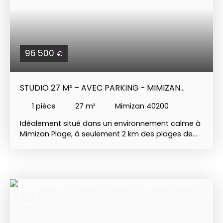
96 500
€
STUDIO 27 M² – AVEC PARKING - MIMIZAN
PLAGE
1
pièce
27
m²
Mimizan 40200
Idéalement situé dans un environnement calme à
Mimizan Plage, à seulement 2 km des plages de
Mimizan (soit 8 minutes à vélo), ce studio de 27
m² est une opportunité parfaite pour un pied-à-
terre à la mer, un investissement locatif ou un
premier achat. Il se compose de : • Une pièce de
vie lumineuse ouvrant sur un balcon privatif, • Une
cuisine ouverte aménagée et équipée, • Une salle
d’eau avec wc, • Une place de parking privative, •
Et un jardin commun à l’arrière de la résidence,