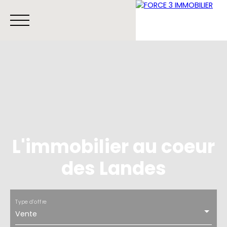
Menu
Estimation
Contact
L'immobilier au coeur
des Landes
Type d'offre
Vente