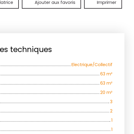
latrice
Ajouter aux favoris
Imprimer
ues techniques
Electrique/Collectif
63
m²
63
m²
20
m²
3
2
1
1