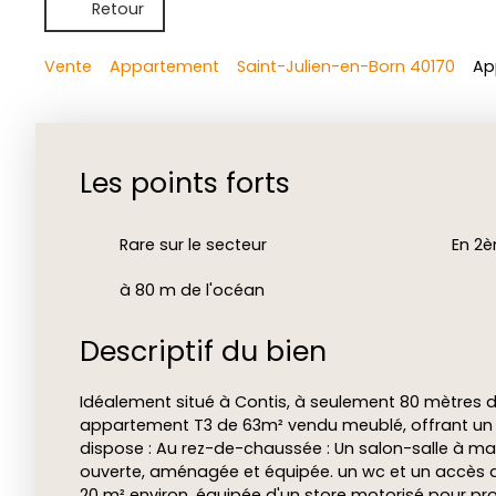
Retour
Vente
Appartement
Saint-Julien-en-Born 40170
Ap
Les points forts
Rare sur le secteur
En 2è
à 80 m de l'océan
Descriptif du bien
Idéalement situé à Contis, à seulement 80 mètres d
appartement T3 de 63m² vendu meublé, offrant un 
dispose : Au rez-de-chaussée : Un salon-salle à ma
ouverte, aménagée et équipée. un wc et un accès d
20 m² environ, équipée d'un store motorisé pour profi