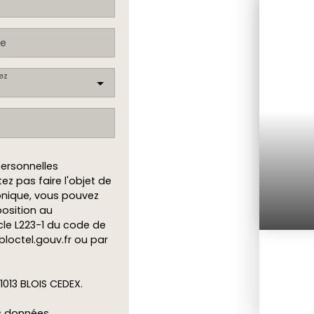
e
ez
ersonnelles
z pas faire l'objet de
onique, vous pouvez
position au
cle L223-1 du code de
bloctel.gouv.fr ou par
41013 BLOIS CEDEX.
os données