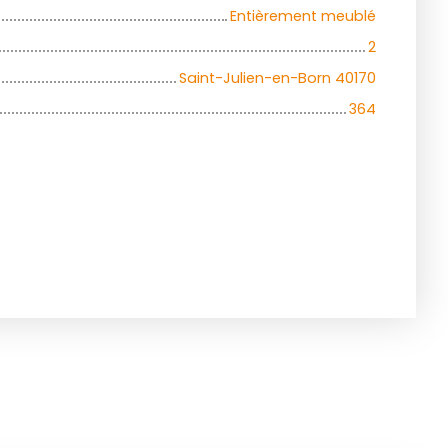
Entièrement meublé
2
Saint-Julien-en-Born 40170
364